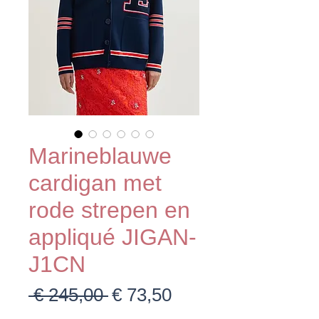
Marineblauwe
cardigan met
rode strepen en
appliqué JIGAN-
J1CN
Normale
Verkoopprijs
 € 245,00 
€ 73,50
prijs