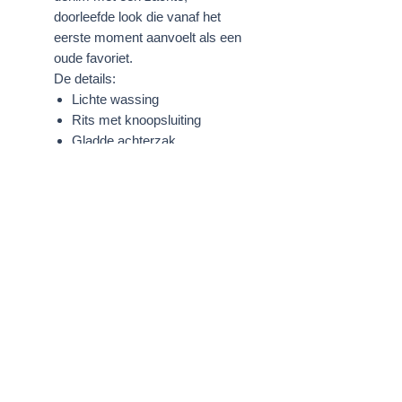
doorleefde look die vanaf het
eerste moment aanvoelt als een
oude favoriet.
De details:
Lichte wassing
Rits met knoopsluiting
Gladde achterzak
Kenmerkend taillebandlipje en
vlag op achterzak
Info maten en fits:
Hoge taille
FlareBinnenbeenlengte ca. 34 1-2
in - 88 cm
Rise Voor: 11 in - 28 cm
Zoomwijdte: 23 4-8 in - 29 cm
Afmetingen gebaseerd op maat
27
Lengte Model: 5.80 ft - 177 cm
Het model draagt maat 26