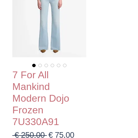
7 For All
Mankind
Modern Dojo
Frozen
7U330A91
Normale
Verkoopprijs
 € 250,00 
€ 75,00