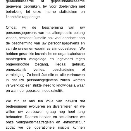
geanonimiseerde of gepseudonimiseerde
gegevens gebruiken, bv. voor doeleinden met
betrekking tot onze interne statistieken en
financiële rapportage.
Omdat wij de bescherming van uw
persoonsgegevens van het allergrootste belang
vinden, besteedt Jumelle ook veel aandacht aan
de bescherming van uw persoonsgegevens en
van de systemen waarin ze zijn opgeslagen. We
hebben geschikte technische en organisatorische
maatregelen vastgelegd en ingevoerd tegen
ongeoorloofde toegang, illegaal gebruik,
onopzettelijk verlies, beschadiging of
vernietiging. Zo heeft Jumelle er alle vertrouwen
in dat uw persoonsgegevens zullen worden
verwerkt op een strikte 'need to know'-basis, waar
en wanneer gepast en noodzakelijk.
We zijn er ons ten volle van bewust dat
bedreigingen evolueren en diversifiëren en we
willen uw vertrouwen graag nog heel lang
behouden. Daarom herzien en actualiseren we
onze veiligheidsmaatregelen en -infrastructuur
zodat we de operationele risico's kunnen