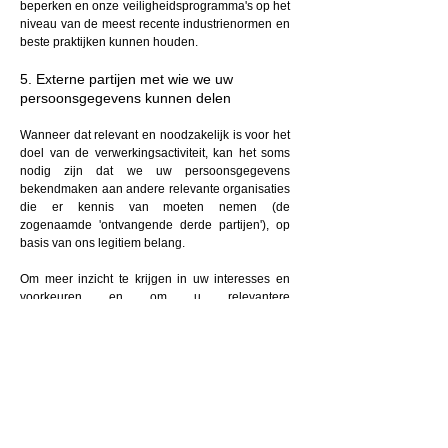
beperken en onze veiligheidsprogramma's op het
niveau van de meest recente industrienormen en
beste praktijken kunnen houden.
5. Externe partijen met wie we uw
persoonsgegevens kunnen delen
Wanneer dat relevant en noodzakelijk is voor het
doel van de verwerkingsactiviteit, kan het soms
nodig zijn dat we uw persoonsgegevens
bekendmaken aan andere relevante organisaties
die er kennis van moeten nemen (de
zogenaamde 'ontvangende derde partijen'), op
basis van ons legitiem belang.
Om meer inzicht te krijgen in uw interesses en
voorkeuren en om u relevantere
reclameboodschappen te kunnen sturen, kunnen
we uw persoonsgegevens bijvoorbeeld delen
met ondernemingen gespecialiseerd in
gegevensanalyse en met adverteerders, op basis
van ons legitiem belang. Bovendien kunnen we
bepaalde van uw persoonsgegevens delen met
externe partijen wanneer u ons feedback en
beoordelingen over onze producten geeft.