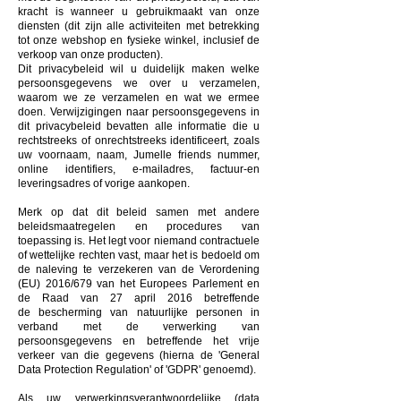
kracht is wanneer u gebruikmaakt van onze
diensten (dit zijn alle activiteiten met betrekking
tot onze webshop en fysieke winkel,
inclusief
de
verkoop van onze producten).
Dit privacybeleid wil u duidelijk maken welke
persoonsgegevens we over u verzamelen,
waarom we ze
verzamelen en wat we ermee
doen. Verwijzigingen naar persoonsgegevens in
dit privacybeleid bevatten alle informatie die u
rechtstreeks of onrechtstreeks identificeert, zoals
uw voornaam, naam, Jumelle friends nummer,
online identifiers, e-mailadres, factuur-en
leveringsadres of vorige aankopen.
Merk op dat dit beleid samen met andere
beleidsmaatregelen en procedures van
toepassing is. Het legt voor niemand contractuele
of wettelijke rechten vast, maar het is bedoeld om
de naleving te verzekeren van de Verordening
(EU) 2016/679 van het Europees Parlement en
de Raad van 27 april 2016 betreffende
de bescherming van natuurlijke personen in
verband met de verwerking van
persoonsgegevens en betreffende het vrije
verkeer van die gegevens (hierna de 'General
Data Protection Regulation' of 'GDPR' genoemd).
Als uw verwerkingsverantwoordelijke (data