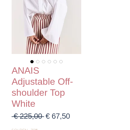
ANAIS
Adjustable Off-
shoulder Top
White
Normale
Verkoopprijs
 € 225,00 
€ 67,50
prijs