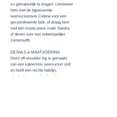
zo gemakkelijk te dragen: combineer
hem met de bijpassende
seersuckerover Celena voor een
gecoördineerde look, of draag hem
met een mooie jeans zoals Sandra
of denim voor een onberispelijke
zomeroutfit.
DETAILS & MAATVOERING
Deze off-shoulder top is gemaakt
van een katoenmix seersucker stof
en heeft een rechte halslijn,
elastische schouderafwerking en
zachte volumineuze mouwen voor
gemak en comfort. De ademende,
licht gekreukelde stof voelt zacht
aan op de huid en behoudt de hele
dag zijn vorm. Het model is 175 cm
lang en draagt maat XS/S.