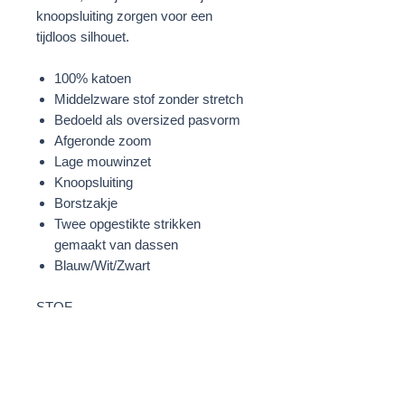
knoopsluiting zorgen voor een
tijdloos silhouet.
100% katoen
Middelzware stof zonder stretch
Bedoeld als oversized pasvorm
Afgeronde zoom
Lage mouwinzet
Knoopsluiting
Borstzakje
Twee opgestikte strikken
gemaakt van dassen
Blauw/Wit/Zwart
STOF
100% Katoen
Voornaamste materiaal: 96%
Polyester;4% Elastaan