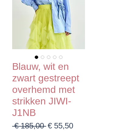
Blauw, wit en
zwart gestreept
overhemd met
strikken JIWI-
J1NB
Normale
Verkoopprijs
 € 185,00 
€ 55,50
prijs