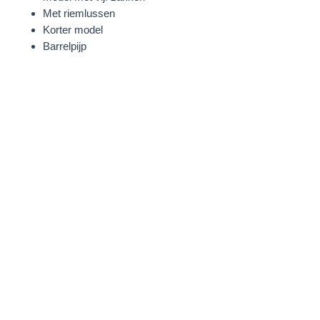
Met riemlussen
Korter model
Barrelpijp
Gebogen buitennaad
Merklogo achteraan op de
tailleband
Blauw
STOF
100% Katoen
WASVOORSCHRIFTEN
Machinewasbaar
MODELINFORMATIE
Vera is 175 cm groot en draagt een
maat 27.
PRODUCTAFMETINGEN