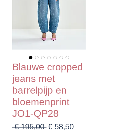
Blauwe cropped
jeans met
barrelpijp en
bloemenprint
JO1-QP28
Normale
Verkoopprijs
 € 195,00 
€ 58,50
prijs