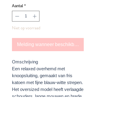
Aantal
*
Niet op voorraad
Melding wanneer beschikbaar
Omschrijving
Een relaxed overhemd met
knoopsluiting, gemaakt van fris
katoen met fijne blauw-witte strepen.
Het oversized model heeft verlaagde
schouders, lange mouwen en brede
manchetten voor een moderne,
nonchalante uitstraling. De
contrasterende opgestikte zak en
paneeldetails voegen subtiele
dimensie toe, terwijl de gebogen