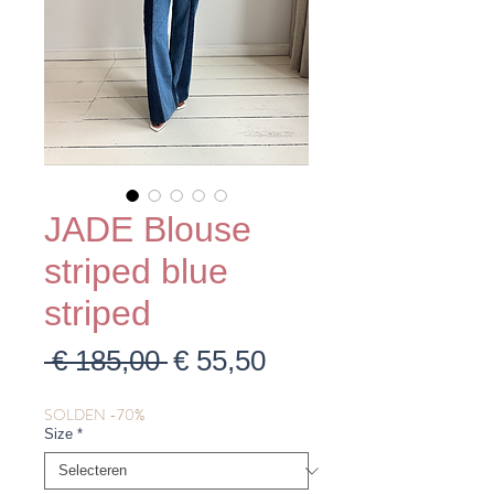
JADE Blouse
striped blue
striped
Normale
Verkoopprijs
 € 185,00 
€ 55,50
prijs
SOLDEN -70%
Size
*