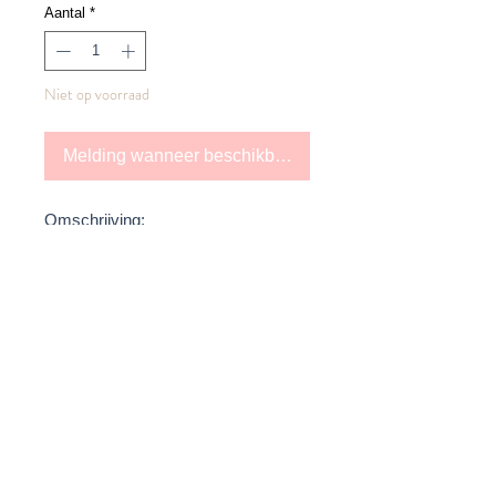
Aantal
*
Niet op voorraad
Melding wanneer beschikbaar
Omschrijving:
Relaxed katoenen shirt in zachtroze
met strakke lijnen en een open rug.
Licht, modern en comfortabel om te
dragen.
Kleur: LICHTROZE
Privacy Policy