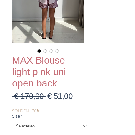
MAX Blouse
light pink uni
open back
Normale
Verkoopprijs
 € 170,00 
€ 51,00
prijs
SOLDEN -70%
Size
*