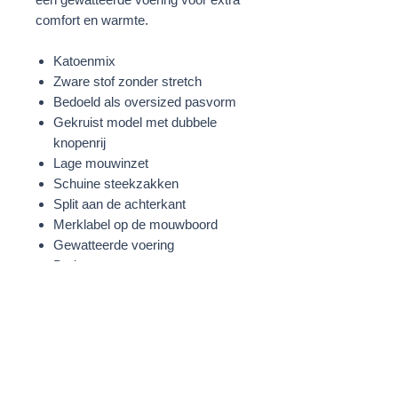
comfort en warmte.
Katoenmix
Zware stof zonder stretch
Bedoeld als oversized pasvorm
Gekruist model met dubbele
knopenrij
Lage mouwinzet
Schuine steekzakken
Split aan de achterkant
Merklabel op de mouwboord
Gewatteerde voering
Bruin
STOF
60% Katoen
40% Polyester
Voering: 100% Polyester
WASVOORSCHRIFTEN