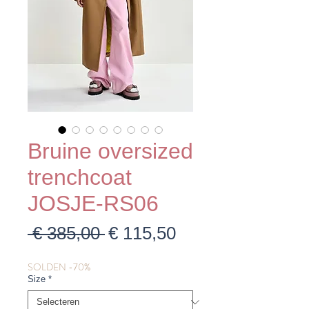
Bruine oversized
trenchcoat
JOSJE-RS06
Normale
Verkoopprijs
 € 385,00 
€ 115,50
prijs
SOLDEN -70%
Size
*