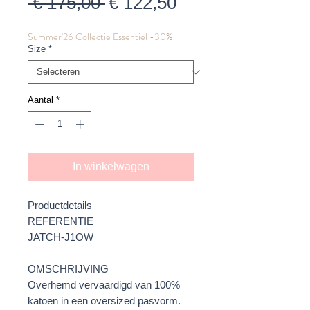
Normale
Verkoopprijs
 € 175,00 
€ 122,50
prijs
Summer'26 Collectie Essentiel -30%
Size
*
Aantal
*
In winkelwagen
Productdetails
REFERENTIE
JATCH-J1OW
OMSCHRIJVING
Overhemd vervaardigd van 100%
katoen in een oversized pasvorm.