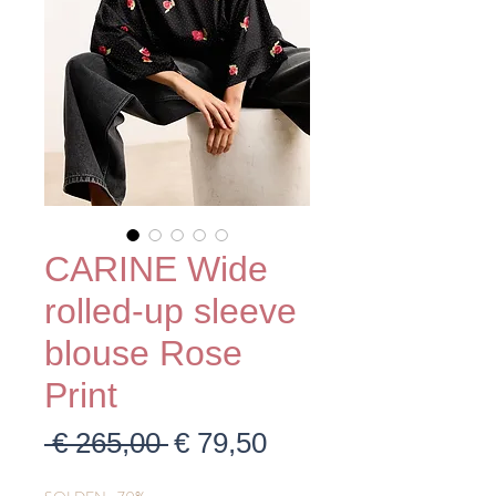
CARINE Wide
rolled-up sleeve
blouse Rose
Print
Normale
Verkoopprijs
 € 265,00 
€ 79,50
prijs