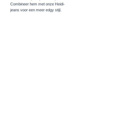
Combineer hem met onze Heidi-
jeans voor een meer edgy stijl.
DETAILS & MATEN
Carine is gemaakt van een
hoogwaardige stof met satijnglans.
Deze blouse heeft een relaxte
pasvorm met wijde mouwen in
kimonostijl die mooi over het lichaam
vallen. Door de licht boxy snit en
strakke halslijn is dit een veelzijdig
kledingstuk dat zowel ingestopt als
los gedragen kan worden. Het model
is 175 cm lang en draagt maat XS/S.
Privacy Policy