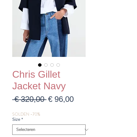
Chris Gillet
Jacket Navy
Normale
Verkoopprijs
 € 320,00 
€ 96,00
prijs
SOLDEN -70%
Size
*