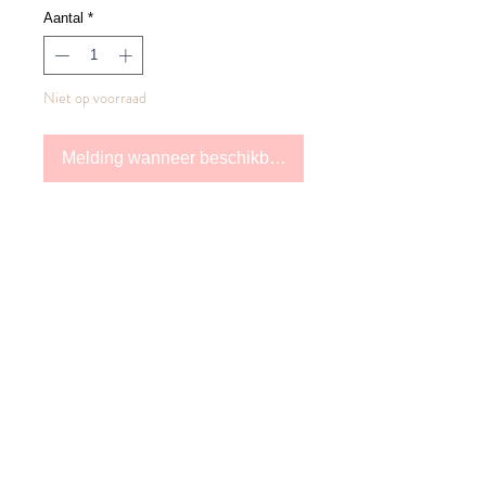
Aantal
*
Niet op voorraad
Melding wanneer beschikbaar
Strak gesneden giletjasje met zachte
structuur en een modern, relaxed
silhouet.
Kleur: NAVY
Privacy Policy
Cookie Policy