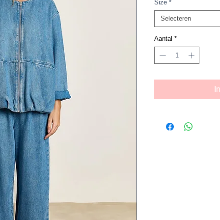
Size
*
Selecteren
Aantal
*
I