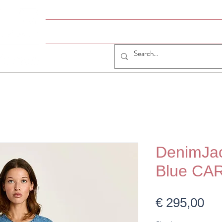
HOME
# JUMELLE
JUMELLE SHOP
CO
DenimJac
Blue CA
Pri
€ 295,00