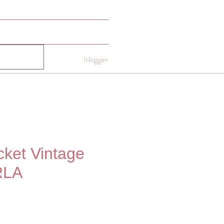
NTACT
Gift card
More
Inloggen
ket Vintage
RLA
js