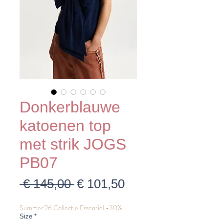
Donkerblauwe
katoenen top
met strik JOGS
PB07
Normale
Verkoopprijs
 € 145,00 
€ 101,50
prijs
Summer'26 Collectie Essentiel -30%
Size
*