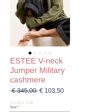
ESTEE V-neck
Jumper Military
cashmere
Normale
Verkoopprijs
 € 345,00 
€ 103,50
prijs
SOLDEN -70%
Size
*