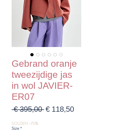
Gebrand oranje
tweezijdige jas
in wol JAVIER-
ER07
Normale
Verkoopprijs
 € 395,00 
€ 118,50
prijs
SOLDEN -70%
Size
*