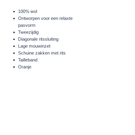
100% wol
Ontworpen voor een relaxte
pasvorm
Tweezijdig
Diagonale ritssluiting
Lage mouwinzet
Schuine zakken met rits
Tailleband
Oranje
STOF
100% Wol
WASVOORSCHRIFTEN
Bekijk het waslabel voor
gedetailleerde wasinstructies
MODELINFORMATIE
Vivi is 177 cm groot en draagt een
maat 36.