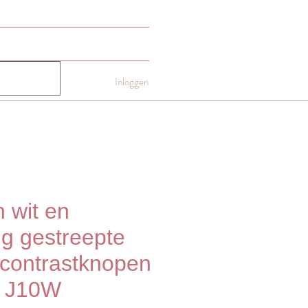
NTACT
Gift card
More
Inloggen
 wit en
ig gestreepte
 contrastknopen
 J10W