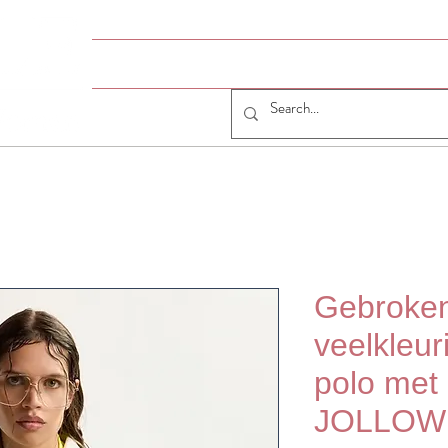
HOME
# JUMELLE
JUMELLE SHOP
CO
Gebroken
veelkleur
polo met
JOLLOW