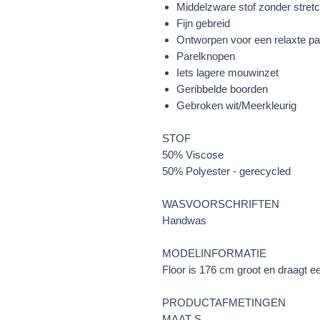
Middelzware stof zonder stret
Fijn gebreid
Ontworpen voor een relaxte p
Parelknopen
Iets lagere mouwinzet
Geribbelde boorden
Gebroken wit/Meerkleurig
STOF
50% Viscose
50% Polyester - gerecycled
WASVOORSCHRIFTEN
Handwas
MODELINFORMATIE
Floor is 176 cm groot en draagt e
PRODUCTAFMETINGEN
MAAT S