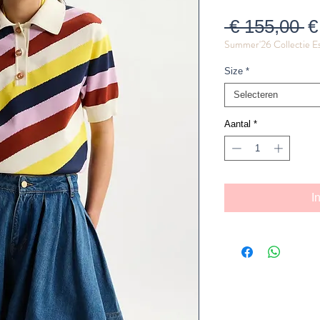
N
 € 155,00 
€
Summer'26 Collectie E
pr
Size
*
Selecteren
Aantal
*
I