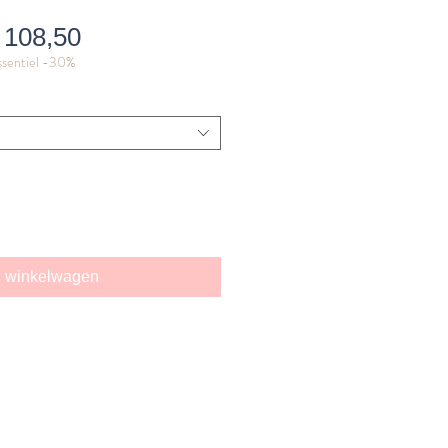
ormale
Verkoopprijs
 108,50
ssentiel -30%
ijs
n winkelwagen