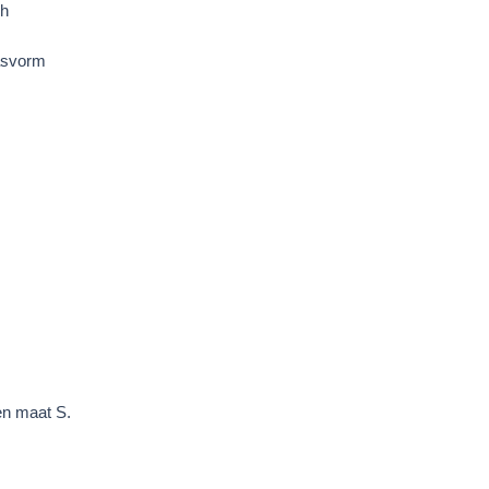
ch
asvorm
en maat S.