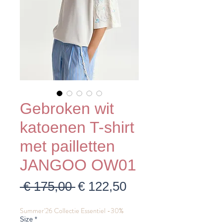
Gebroken wit
katoenen T-shirt
met pailletten
JANGOO OW01
Normale
Verkoopprijs
 € 175,00 
€ 122,50
prijs
Summer'26 Collectie Essentiel -30%
Size
*