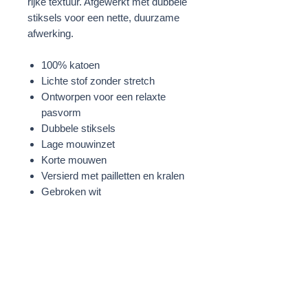
rijke textuur. Afgewerkt met dubbele
stiksels voor een nette, duurzame
afwerking.
100% katoen
Lichte stof zonder stretch
Ontworpen voor een relaxte
pasvorm
Dubbele stiksels
Lage mouwinzet
Korte mouwen
Versierd met pailletten en kralen
Gebroken wit
STOF
100% Katoen
Lovertjes: 100% Polyvinylchloride
Kralen: 100% Glas
WASVOORSCHRIFTEN