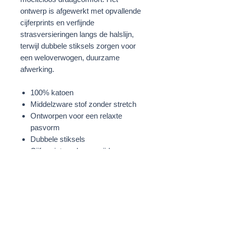
ontwerp is afgewerkt met opvallende
cijferprints en verfijnde
strasversieringen langs de halslijn,
terwijl dubbele stiksels zorgen voor
een weloverwogen, duurzame
afwerking.
100% katoen
Middelzware stof zonder stretch
Ontworpen voor een relaxte
pasvorm
Dubbele stiksels
Cijferprint op de voorzijde
Halslijn versierd met stras
Gebroken wit/Groen
STOF
100% Katoen
Strass: 100% Glas