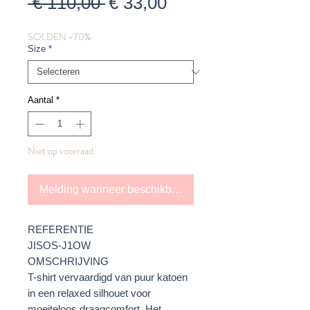
Normale
Verkoopprijs
 € 110,00 
€ 33,00
prijs
SOLDEN -70%
Size
*
Aantal
*
Niet op voorraad
Melding wanneer beschikbaar
REFERENTIE
JISOS-J1OW
OMSCHRIJVING
T-shirt vervaardigd van puur katoen
in een relaxed silhouet voor
moeiteloos draagcomfort. Het