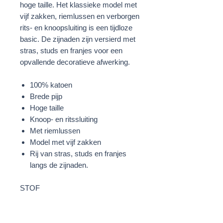
hoge taille. Het klassieke model met
vijf zakken, riemlussen en verborgen
rits- en knoopsluiting is een tijdloze
basic. De zijnaden zijn versierd met
stras, studs en franjes voor een
opvallende decoratieve afwerking.
100% katoen
Brede pijp
Hoge taille
Knoop- en ritssluiting
Met riemlussen
Model met vijf zakken
Rij van stras, studs en franjes
langs de zijnaden.
STOF
100% Katoen
Strass: 50% Glas;50% Messing
Kralen: 90% Polyester;10% Messing