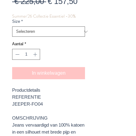
Normale
Verkoopprijs
 € 225,00 
€ 157,50
prijs
Summer'26 Collectie Essentiel -30%
Size
*
Aantal
*
In winkelwagen
Productdetails
REFERENTIE
JEEPER-FO04
OMSCHRIJVING
Jeans vervaardigd van 100% katoen
in een silhouet met brede pijp en