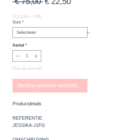
Normale
Verkoopprijs
 € 75,00 
€ 22,50
prijs
SOLDEN -70%
Size
*
Aantal
*
Niet op voorraad
Melding wanneer beschikbaar
Productdetails
REFERENTIE
JESSIKA-J1FG
OMSCHRIJVING