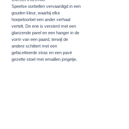
Speelse oorbellen vervaardigd in een
gouden kleur, waarbij elke
hoepeloorbel een ander verhaal
vertelt. De ene is versierd met een
glanzende parel en een hanger in de
vorm van een paard, terwijl de
andere schittert met een
gefacetteerde stras en een pavé
gezette stoel met emaillen jongetje.
Voor gepiercete oren
Glazen stras
Goudkleurig hardware
Goud/Oranje/Donkerblauw
STOF
40% Zink legering
20% Messing
20% Glazuur