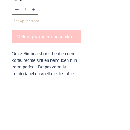
Niet op voorraad
Melding wanneer beschikbaar
Onze Simona shorts hebben een
korte, rechte snit en behouden hun
vorm perfect. De pasvorm is
comfortabel en voelt niet los of te
wijd aan. Combineer met de
bijpassende top Felicity of draag
hem apart met ons Amy T-shirt. Een
onmisbaar item voor in je
vakantiekoffer (want hij neemt heel
weinig ruimte in beslag...).