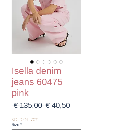
Isella denim
jeans 60475
pink
Normale
Verkoopprijs
 € 135,00 
€ 40,50
prijs
SOLDEN -70%
Size
*