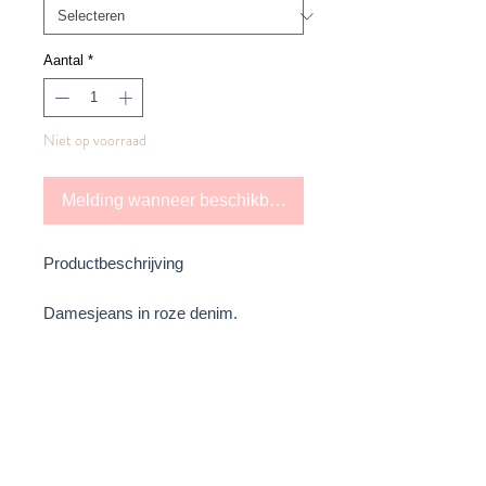
Aantal
*
Niet op voorraad
Melding wanneer beschikbaar
Productbeschrijving
D
amesjeans in roze denim.
De jeans is gemaakt van zachte
katoenen denim met stiksels in
dezelfde kleur. Verborgen ritssluiting
met knoop in de taille en
strikceintuur.
13513Vijf zakken. Middelhoge taille