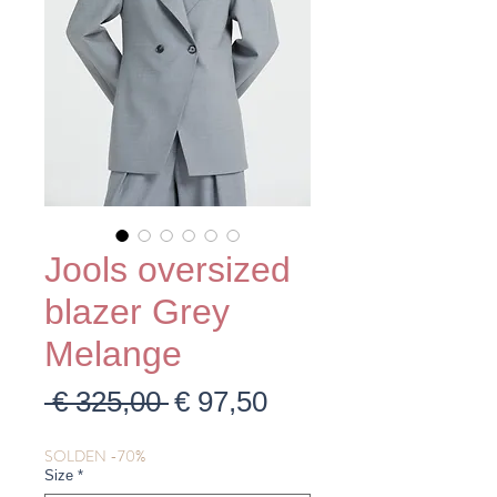
Jools oversized
blazer Grey
Melange
Normale
Verkoopprijs
 € 325,00 
€ 97,50
prijs
SOLDEN -70%
Size
*