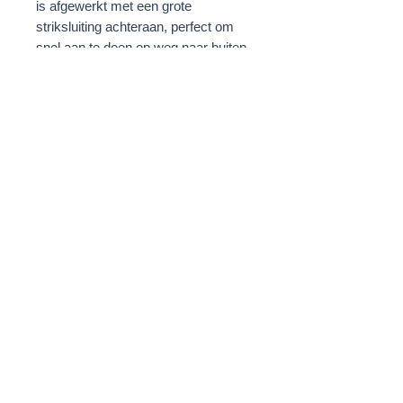
is afgewerkt met een grote
striksluiting achteraan, perfect om
snel aan te doen op weg naar buiten
om een dosis kleur toe te voegen
aan jouw casual looks.
Striksluiting
Geborduurde 'E' vooraan
Lichtblauw
STOF
100% Polyester
Borduursel: 100% Polyester
Privacy Policy
Cookie Policy