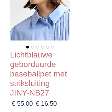
Lichtblauwe
geborduurde
baseballpet met
striksluiting
JINY-NB27
Normale
Verkoopprijs
 € 55,00 
€ 16,50
prijs