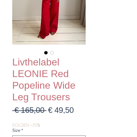
Livthelabel
LEONIE Red
Popeline Wide
Leg Trousers
Normale
Verkoopprijs
 € 165,00 
€ 49,50
prijs
SOLDEN -70%
Size
*