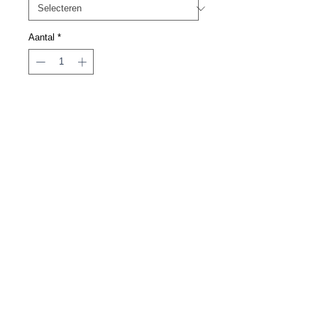
Aantal
*
In winkelwagen
Privacy Policy
Cookie Policy
Algemene voorwaarden