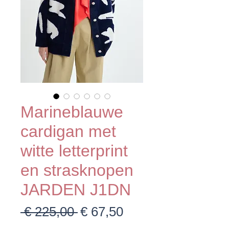
Marineblauwe
cardigan met
witte letterprint
en strasknopen
JARDEN J1DN
Normale
Verkoopprijs
 € 225,00 
€ 67,50
prijs