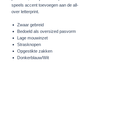
speels accent toevoegen aan de all-
over letterprint.
Zwaar gebreid
Bedoeld als oversized pasvorm
Lage mouwinzet
Strasknopen
Opgestikte zakken
Donkerblauw/Wit
STOF
100% Polamide
WASVOORSCHRIFTEN
Handwas
MODELINFORMATIE
Dana is 179 cm groot en draagt een
maat M.