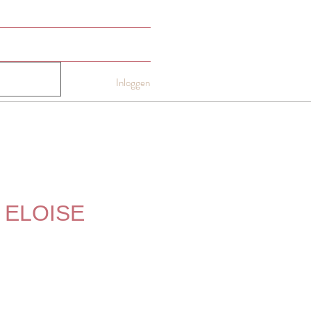
NTACT
Gift card
More
Inloggen
rt ELOISE
js