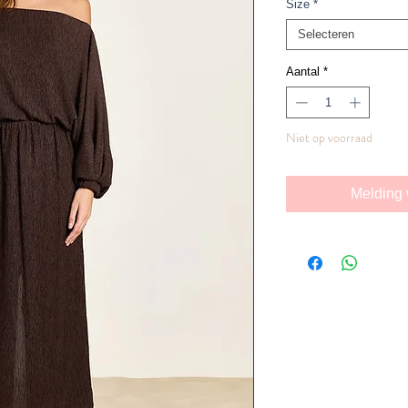
Size
*
Selecteren
Aantal
*
Niet op voorraad
Melding 