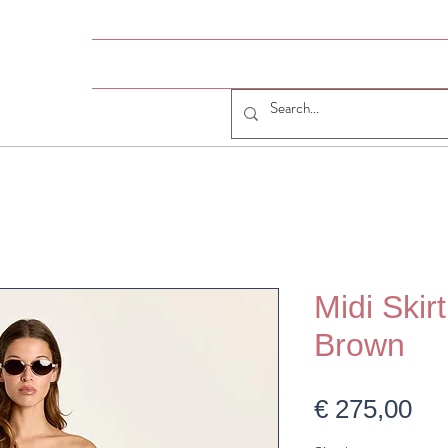
HOME
# JUMELLE
JUMELLE SHOP
CO
Midi Ski
Brown
Pri
€ 275,00