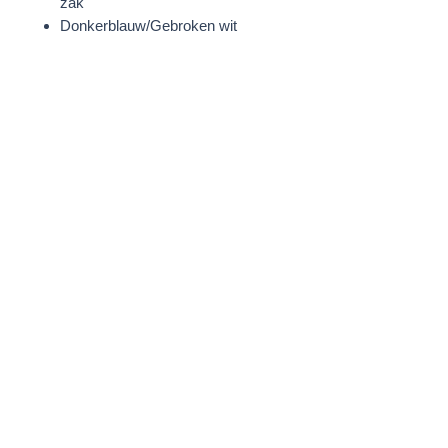
zak
Donkerblauw/Gebroken wit
STOF
46% Viscose
28% Polyester
20% Polyester - gerecycled
6% Polamide
Borduursel: 100% Polyester
WASVOORSCHRIFTEN
Handwas
MODELINFORMATIE
Aishwarya is 180 cm groot en draagt
een maat S.
PRODUCTAFMETINGEN
SIZE S
Lengte: 60 cm