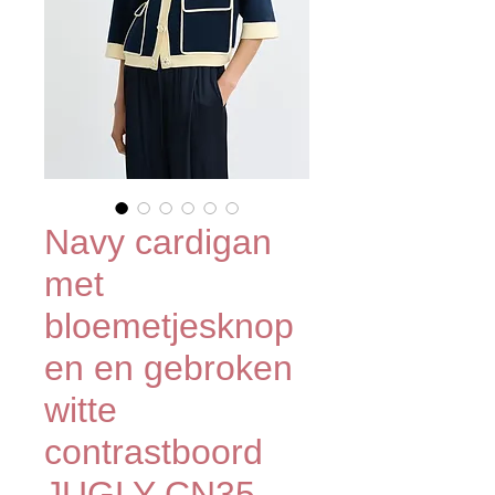
Navy cardigan
met
bloemetjesknop
en en gebroken
witte
contrastboord
JUGLY-CN35