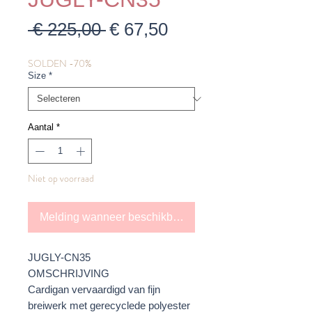
Normale
Verkoopprijs
 € 225,00 
€ 67,50
prijs
SOLDEN -70%
Size
*
Aantal
*
Niet op voorraad
Melding wanneer beschikbaar
JUGLY-CN35
OMSCHRIJVING
Cardigan vervaardigd van fijn
breiwerk met gerecyclede polyester