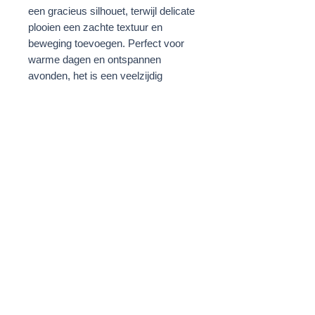
een gracieus silhouet, terwijl delicate
plooien een zachte textuur en
beweging toevoegen. Perfect voor
warme dagen en ontspannen
avonden, het is een veelzijdig
kledingstuk dat naadloos overgaat
van casual naar verfijnd.
Pasvorm
:
Het model is 176 cm lang en draagt
maat 36.
Details
:
Materiaal: 100% katoen
Kleur: zwart
Onderhoud: machinewas koud
Verantwoord geproduceerd in Turkije