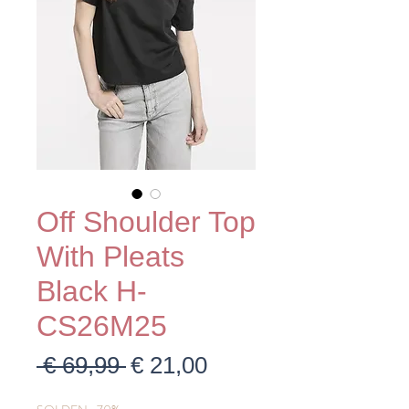
Off Shoulder Top
With Pleats
Black H-
CS26M25
Normale
Verkoopprijs
 € 69,99 
€ 21,00
prijs