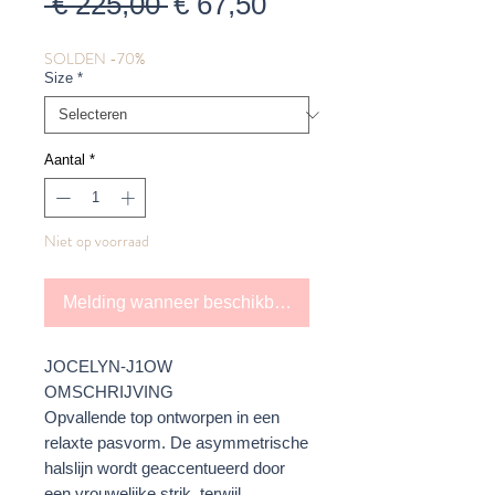
Normale
Verkoopprijs
 € 225,00 
€ 67,50
prijs
SOLDEN -70%
Size
*
Aantal
*
Niet op voorraad
Melding wanneer beschikbaar
JOCELYN-J1OW
OMSCHRIJVING
Opvallende top ontworpen in een
relaxte pasvorm. De asymmetrische
halslijn wordt geaccentueerd door
een vrouwelijke strik, terwijl