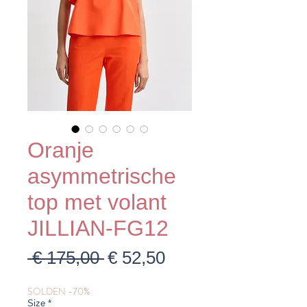
Oranje
asymmetrische
top met volant
JILLIAN-FG12
Normale
Verkoopprijs
 € 175,00 
€ 52,50
prijs
SOLDEN -70%
Size
*