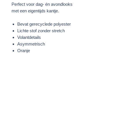
Perfect voor dag- én avondlooks
met een eigentijds kantje.
Bevat gerecyclede polyester
Lichte stof zonder stretch
Volantdetails
Asymmetrisch
Oranje
STOF
51% Polyester - gerecycled
49% Polyester
Biezen: 100% Polyester
WASVOORSCHRIFTEN
Machinewasbaar
MODELINFORMATIE
Aishwarya is 180 cm groot en draagt
een maat 36.
PRODUCTAFMETINGEN