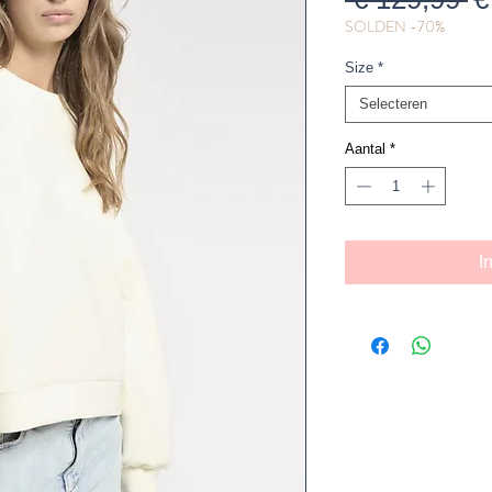
SOLDEN -70%
pr
Size
*
Selecteren
Aantal
*
I