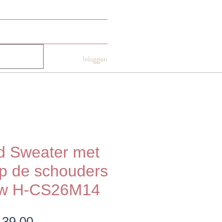
NTACT
Gift card
More
Inloggen
d Sweater met
op de schouders
low H-CS26M14
ormale
Verkoopprijs
 39,00