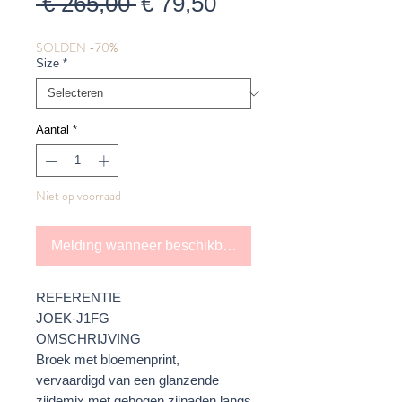
Normale
Verkoopprijs
 € 265,00 
€ 79,50
prijs
SOLDEN -70%
Size
*
Aantal
*
Niet op voorraad
Melding wanneer beschikbaar
REFERENTIE
JOEK-J1FG
OMSCHRIJVING
Broek met bloemenprint,
vervaardigd van een glanzende
zijdemix met gebogen zijnaden langs