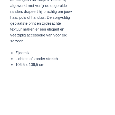
afgewerkt met verfijnde opgerolde
randen, drapeert hij prachtig om jouw
hals, pols of handtas. De zorgvuldig
geplaatste print en zijdezachte
textuur maken er een elegant en
veelzijdig accessoire van voor elk
seizoen.
Zijdemix
Lichte stof zonder stretch
106,5 x 106,5 cm
Geplaatste print
Opgerolde zoom
Paars/Rood/Meerkleurig
STOF
60% Viscose
40% Zijde
WASVOORSCHRIFTEN