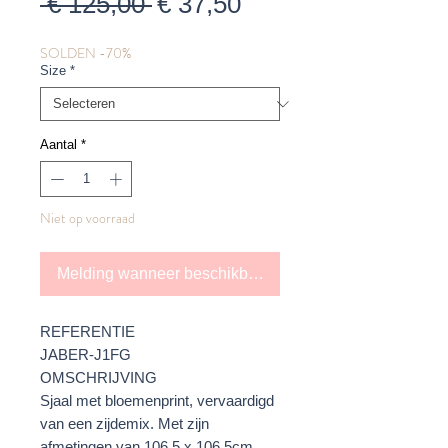
Normale
Verkoopprijs
 € 125,00 
€ 37,50
prijs
SOLDEN -70%
Size
*
Aantal
*
Niet op voorraad
Melding wanneer beschikbaar
REFERENTIE
JABER-J1FG
OMSCHRIJVING
Sjaal met bloemenprint, vervaardigd
van een zijdemix. Met zijn
afmetingen van 106,5 x 106,5cm,