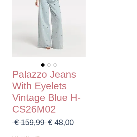
Palazzo Jeans
With Eyelets
Vintage Blue H-
CS26M02
Normale
Verkoopprijs
 € 159,99 
€ 48,00
prijs