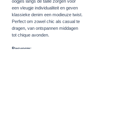
oogjes langs de taille zorgen voor
een vleugje individualiteit en geven
klassieke denim een modieuze twist.
Perfect om zowel chic als casual te
dragen, van ontspannen middagen
tot chique avonden.
Pasvorm:
Het model is 176 cm lang en draagt
maat 36.
Valt normaal qua maat.
Binnenbeenlengte: 81 cm
Details:
Materiaal: 100% katoen
Kleur: Vintage Blue – een gewassen,
doorleefde tint met authentiek
karakter
Oogjesdetail
Machinewasbaar op lage
temperatuur