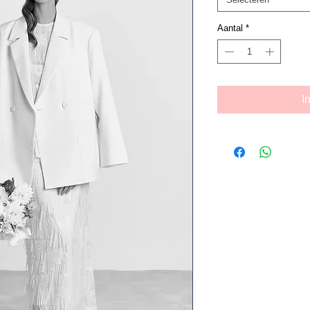
Aantal
*
I