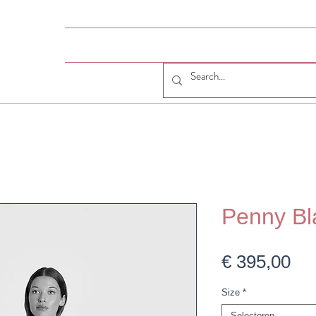
HOME
# JUMELLE
JUMELLE SHOP
CO
Penny Bl
Pri
€ 395,00
Size
*
Selecteren