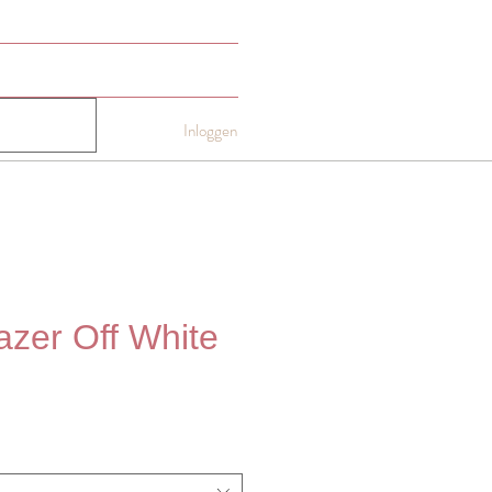
NTACT
Gift card
More
Inloggen
azer Off White
js