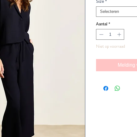
Size
*
Selecteren
Aantal
*
Niet op voorraad
Melding 