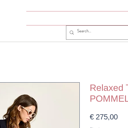
HOME
# JUMELLE
JUMELLE SHOP
CO
Relaxed 
POMMEL
Pri
€ 275,00