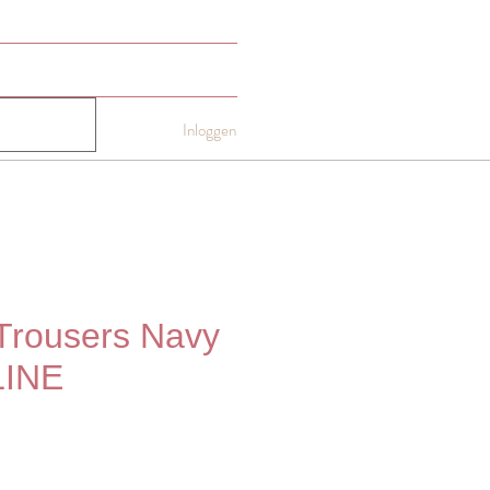
NTACT
Gift card
More
Inloggen
Trousers Navy
INE
js