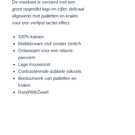
De voorkant is versierd met een
groot opgestikt logo en cijfer, delicaat
afgewerkt met pailletten en kralen
voor een verfijnd tactiel effect.
100% katoen
Middelzware stof zonder stretch
Ontworpen voor een relaxte
pasvorm
Lage mouwinzet
Contrasterende dubbele stiksels
Borduurwerk van pailletten en
kralen
Rood/Wit/Zwart
STOF
100% Katoen
Lovertjes: 100% Polyvinylchloride
Kralen: 100% Glas vezel
WASVOORSCHRIFTEN