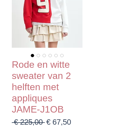
Rode en witte
sweater van 2
helften met
appliques
JAME-J1OB
Normale
Verkoopprijs
 € 225,00 
€ 67,50
prijs