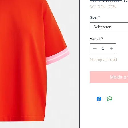
SOLDEN -70%
pr
Size
*
Selecteren
Aantal
*
Niet op voorraad
Melding 