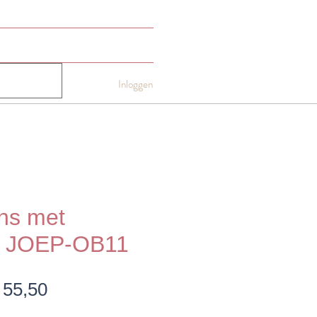
NTACT
Gift card
More
Inloggen
ns met
jp JOEP-OB11
ormale
Verkoopprijs
 55,50
ijs