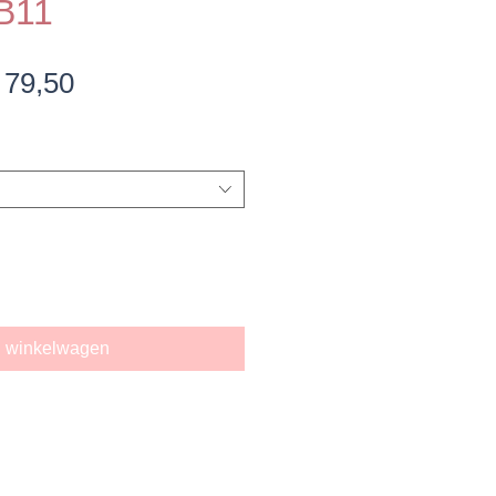
B11
ormale
Verkoopprijs
 79,50
ijs
n winkelwagen