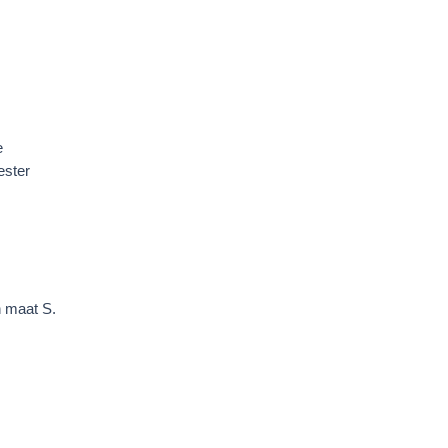
e
ester
n maat S.