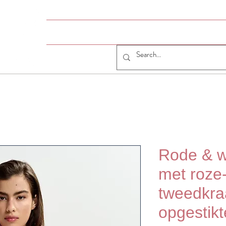
HOME
# JUMELLE
JUMELLE SHOP
CO
Rode & w
met roze
tweedkra
opgestik