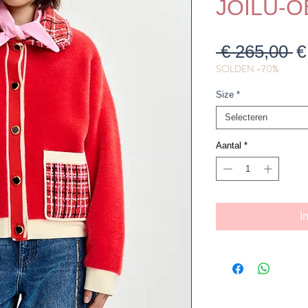
JOILU-O
N
 € 265,00 
€
SOLDEN -70%
pr
Size
*
Selecteren
Aantal
*
I