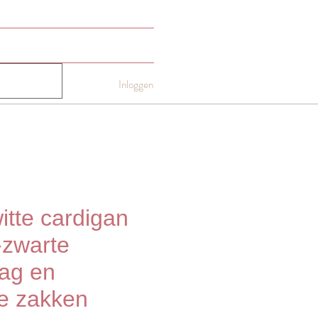
NTACT
Gift card
More
Inloggen
itte cardigan
-zwarte
ag en
te zakken