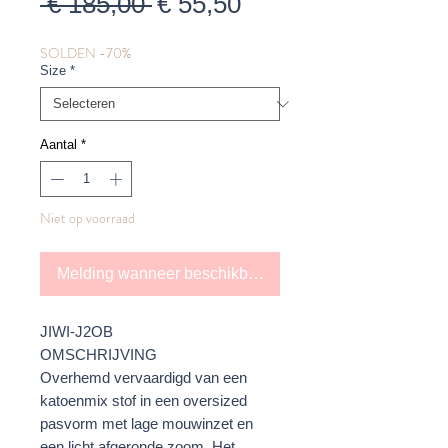
Normale
Verkoopprijs
 € 185,00 
€ 55,50
prijs
SOLDEN -70%
Size
*
Aantal
*
Niet op voorraad
Melding wanneer beschikbaar
JIWI-J2OB
OMSCHRIJVING
Overhemd vervaardigd van een
katoenmix stof in een oversized
pasvorm met lage mouwinzet en
een licht afgeronde zoom. Het