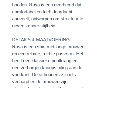
houden. Rosa is een overhemd dat
comfortabel en toch doordacht
aanvoelt, ontworpen om structuur te
geven zonder stijfheid.
DETAILS & MAATVOERING
Rosa is een shirt met lange mouwen
en een relaxte, rechte pasvorm. Het
heeft een klassieke puntkraag en
een verborgen knoopsluiting aan de
voorkant. De schouders zijn iets
verlaagd en de mouwen zijn
afgewerkt met een strakke manchet.
De zoom valt net onder de heupen,
waardoor het shirt zowel in als over
de broek gedragen kan worden. Het
model is 175 cm lang en draagt
maat XS/S.