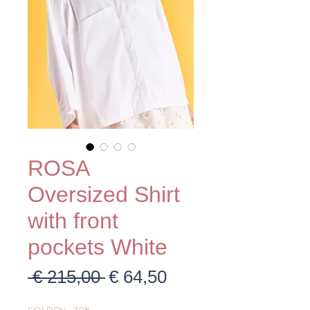
ROSA
Oversized Shirt
with front
pockets White
Normale
Verkoopprijs
 € 215,00 
€ 64,50
prijs