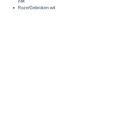
zak
Roze/Gebroken wit
STOF
46% Viscose
28% Polyester
20% Polyester - gerecycled
6% Polamide
Borduursel: 100% Polyester
WASVOORSCHRIFTEN
Handwas
MODELINFORMATIE
Aishwarya is 180 cm groot en draagt
een maat S.
PRODUCTAFMETINGEN
SIZE S
Lengte: 60 cm