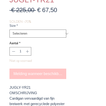
Normale
Verkoopprijs
 € 225,00 
€ 67,50
prijs
SOLDEN -70%
Size
*
Aantal
*
Niet op voorraad
Melding wanneer beschikbaar
JUGLY-YR21
OMSCHRIJVING
Cardigan vervaardigd van fijn
breiwerk met gerecyclede polyester