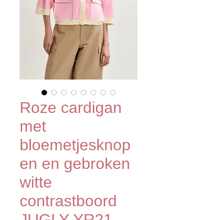
Roze cardigan
met
bloemetjesknop
en en gebroken
witte
contrastboord
JUGLY-YR21