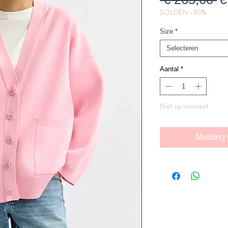
SOLDEN -70%
pr
Size
*
Selecteren
Aantal
*
Niet op voorraad
Melding 