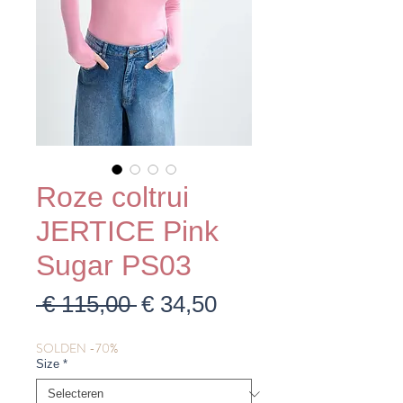
Roze coltrui
JERTICE Pink
Sugar PS03
Normale
Verkoopprijs
 € 115,00 
€ 34,50
prijs
SOLDEN -70%
Size
*