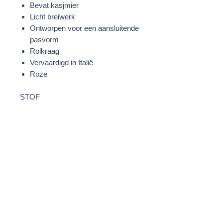
Bevat kasjmier
Licht breiwerk
Ontworpen voor een aansluitende
pasvorm
Rolkraag
Vervaardigd in Italië
Roze
STOF
66% Viscose;19% Nylon;9%
Kasjmier;6% Elastaan
WASVOORSCHRIFTEN
Handwas
MODELINFORMATIE
Dana is 179 cm groot en draagt een
maat 2.
PRODUCTAFMETINGEN