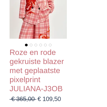
Roze en rode
gekruiste blazer
met geplaatste
pixelprint
JULIANA-J3OB
Normale
Verkoopprijs
 € 365,00 
€ 109,50
prijs