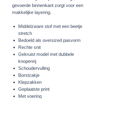
gevoerde binnenkant zorgt voor een
makkelijke layering.
Middelzware stof met een beetje
stretch
Bedoeld als oversized pasvorm
Rechte snit
Gekruist model met dubbele
knopenrij
Schoudervulling
Borstzakje
Klepzakken
Geplaatste print
Met voering
Roze/Rood
STOF
100% Lyocell
Voering: 52% Polyester;48%