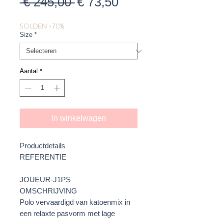
Normale
Verkoopprijs
 € 245,00 
€ 73,50
prijs
SOLDEN -70%
Size
*
Aantal
*
In winkelwagen
Productdetails
REFERENTIE
JOUEUR-J1PS
OMSCHRIJVING
Polo vervaardigd van katoenmix in
een relaxte pasvorm met lage