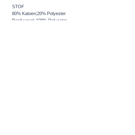
STOF
80% Katoen;20% Polyester
Borduursel: 100% Polyester
WASVOORSCHRIFTEN
Handwas
MODELINFORMATIE
Dana is 179 cm groot en draagt een
maat 2.
PRODUCTAFMETINGEN
MAAT 1
Lengte: 65 cm
Mouwlengte: 53,5 cm
Verzending & retours