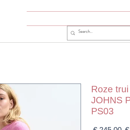
HOME
# JUMELLE
JUMELLE SHOP
CO
Roze trui
JOHNS P
PS03
N
 € 245,00 
€