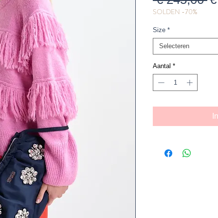
SOLDEN -70%
pr
Size
*
Selecteren
Aantal
*
I