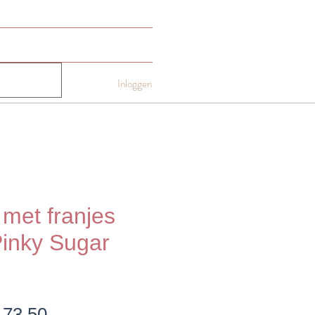
NTACT
Gift card
More
Inloggen
 met franjes
inky Sugar
ormale
Verkoopprijs
 73,50