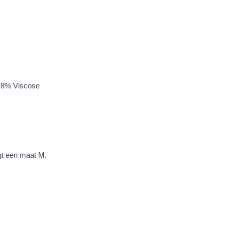
;8% Viscose
gt een maat M.