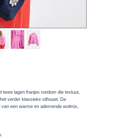
t twee lagen franjes rondom die textuur,
et verder klassieke silhouet. De
gd van een warme en ademende wolmix,
m